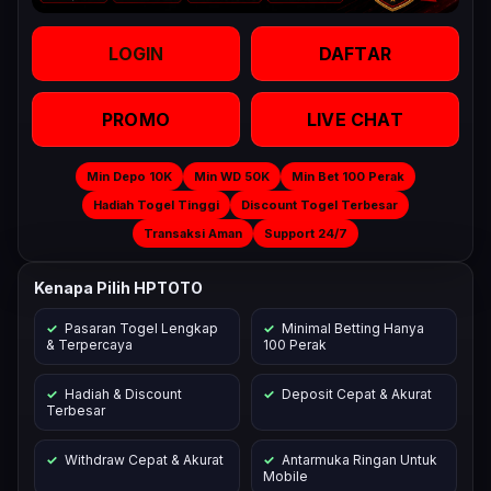
LOGIN
DAFTAR
PROMO
LIVE CHAT
Min Depo 10K
Min WD 50K
Min Bet 100 Perak
Hadiah Togel Tinggi
Discount Togel Terbesar
Transaksi Aman
Support 24/7
Kenapa Pilih HPTOTO
Pasaran Togel Lengkap
Minimal Betting Hanya
& Terpercaya
100 Perak
Hadiah & Discount
Deposit Cepat & Akurat
Terbesar
Withdraw Cepat & Akurat
Antarmuka Ringan Untuk
Mobile