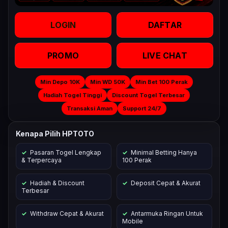
LOGIN
DAFTAR
PROMO
LIVE CHAT
Min Depo 10K
Min WD 50K
Min Bet 100 Perak
Hadiah Togel Tinggi
Discount Togel Terbesar
Transaksi Aman
Support 24/7
Kenapa Pilih HPTOTO
Pasaran Togel Lengkap
Minimal Betting Hanya
& Terpercaya
100 Perak
Hadiah & Discount
Deposit Cepat & Akurat
Terbesar
Withdraw Cepat & Akurat
Antarmuka Ringan Untuk
Mobile