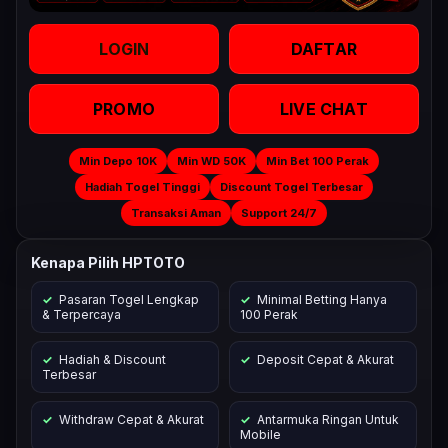
LOGIN
DAFTAR
PROMO
LIVE CHAT
Min Depo 10K
Min WD 50K
Min Bet 100 Perak
Hadiah Togel Tinggi
Discount Togel Terbesar
Transaksi Aman
Support 24/7
Kenapa Pilih HPTOTO
Pasaran Togel Lengkap
Minimal Betting Hanya
& Terpercaya
100 Perak
Hadiah & Discount
Deposit Cepat & Akurat
Terbesar
Withdraw Cepat & Akurat
Antarmuka Ringan Untuk
Mobile